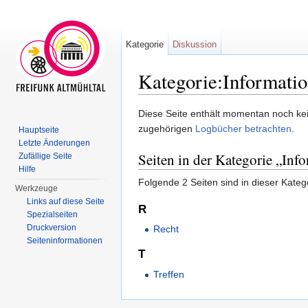
Kategorie
Diskussion
Kategorie:Informati
Wechseln zu:
Navigation
,
Suche
Diese Seite enthält momentan noch kein
zugehörigen
Logbücher betrachten
.
Hauptseite
Letzte Änderungen
Seiten in der Kategorie „Inf
Zufällige Seite
Hilfe
Folgende 2 Seiten sind in dieser Kateg
Werkzeuge
Links auf diese Seite
R
Spezialseiten
Druckversion
Recht
Seiten­informationen
T
Treffen