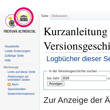
Seite
Diskussion
Kurzanleitung
Versionsgesch
Hauptseite
Letzte Änderungen
Zufällige Seite
Logbücher dieser Se
Hilfe
Wechseln zu:
Navigation
,
Suche
Werkzeuge
In der Versionsgeschichte suchen
Links auf diese Seite
Änderungen an
bis Jahr:
u
verlinkten Seiten
Atom
Spezialseiten
Seiten­informationen
Zur Anzeige der 