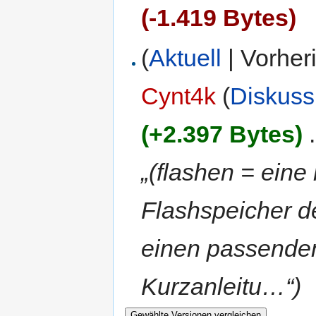
(-1.419 Bytes)
(
Aktuell
| Vorher
Cynt4k
(
Diskuss
(+2.397 Bytes)
‎
.
„(flashen = ein
Flashspeicher d
einen passenden
Kurzanleitu…“)