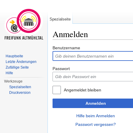
Spezialseite
Anmelden
Wechseln zu:
Navigation
,
Suche
Benutzername
Hauptseite
Letzte Änderungen
Zufällige Seite
Passwort
Hilfe
Werkzeuge
Spezialseiten
Angemeldet bleiben
Druckversion
Anmelden
Hilfe beim Anmelden
Passwort vergessen?