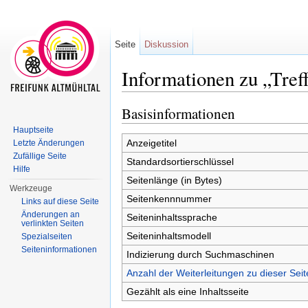
Seite
Diskussion
Informationen zu „Tref
Wechseln zu:
Navigation
,
Suche
Basisinformationen
Hauptseite
Anzeigetitel
Letzte Änderungen
Zufällige Seite
Standardsortierschlüssel
Hilfe
Seitenlänge (in Bytes)
Werkzeuge
Seitenkennnummer
Links auf diese Seite
Änderungen an
Seiteninhaltssprache
verlinkten Seiten
Seiteninhaltsmodell
Spezialseiten
Seiten­informationen
Indizierung durch Suchmaschinen
Anzahl der Weiterleitungen zu dieser Seit
Gezählt als eine Inhaltsseite